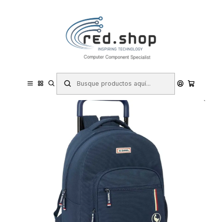
Contacta con nosotros por WhatsApp Business en el 717171365
Haga Click Aqui
Inicio
Papelería y Material de oficina
Material escolar y educativo
Mochilas y sacos escolares
Safta el Ganso Eclipse Mochila con Carro - Extraible - Bolsillo Frontal
- Portabotellas - Tirador Doble - Asa y Hombreras Acolchadas -
Tarjeta ID - 33