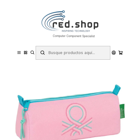
Contacta con nosotros por WhatsApp Business en el 717171365
Haga Click Aqui
Inicio
Papelería y Material de oficina
Material escolar y educativo
Estuches escolares
Safta Benetton Dolce Portatodo - Cremallera - 1.20L -
210x70x80mm - Color Rosa Pastel