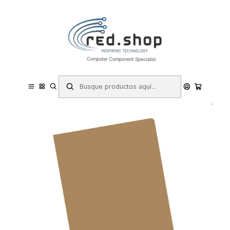
Contacta con nosotros por WhatsApp Business en el 717171365
Haga Click Aqui
Inicio
Papelería y Material de oficina
Archivo y Clasificación
Subcarpetas
Dohe Pack de 50 Subcarpetas de Cartulina de 170gr A4 - Con
Ranura para Fastener - Resistente y Duradera - Ideal para Organizar
Documentos - Color Marr