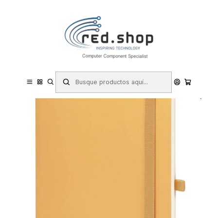
Contacta con nosotros por WhatsApp Business en el 717171365
Haga Click Aqui
Inicio
Papelería y Material de oficina
Productos de papel
Cuadernos
Finocam Nexo Cuaderno de Tapa Blanda - 72 Hojas - Formato A5 -
148x210mm - Rayado Horizontal - Papel Crema de 80g/m2 -
Bolsillo Interior - Portaboligr