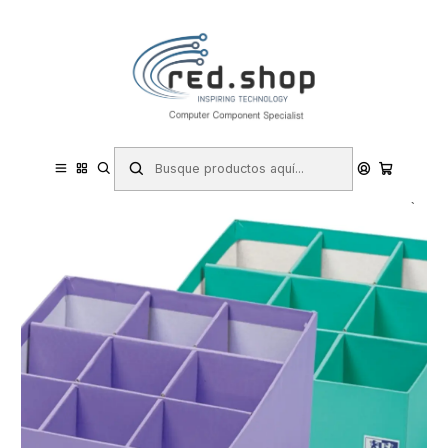
Contacta con nosotros por WhatsApp Business en el 717171365
Haga Click Aqui
Inicio
Papelería y Material de oficina
Material de oficina
Portalapices
Oxford Portabolis Escalado 3x3 - Practico Organizador de Notas
Adhesivas - Escala de Colores para Priorizar Tareas - Ideal para
Planificar y Recordar