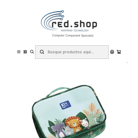
Contacta con nosotros por WhatsApp Business en el 717171365
Haga Click Aqui
Inicio
Papelería y Material de oficina
Material escolar y educativo
Oxford Kids Porta Alimentos Termico Animal Besties - Diseño
Divertido de Animal Besties - Mantiene la Comida Caliente o Fria -
Ideal para Llevar al Co