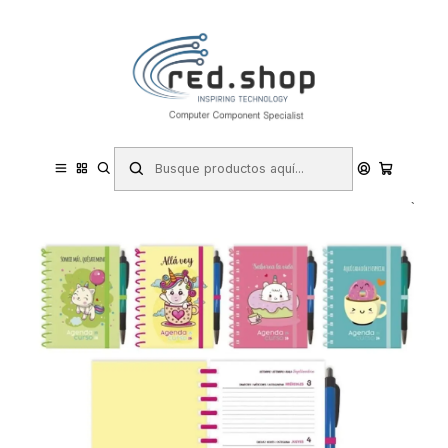
Contacta con nosotros por WhatsApp Business en el 717171365
Haga Click Aqui
Inicio
Papelería y Material de oficina
Material escolar y educativo
Agendas escolares
Ingraf Expositor de 12 Agendas Escolares 25/26 Espiral Dia Pagina
con Boligrafo - Tamaño 8º - Tapa Carton Forrada con Detalles en
Foil - 4 Diseños Sur