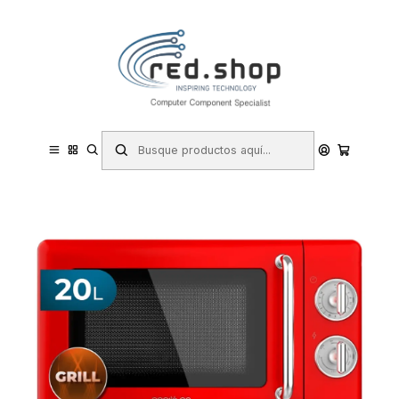
Contacta con nosotros por WhatsApp Business en el 717171365
Haga Click Aqui
Inicio
Hogar y Electrodomésticos
Cocina
Microondas
Cecotec Proclean 3110 Retro Red Microondas con Grill - 700W -
Capacidad 20L - 6 Niveles - Estilo Vintage - Avisador Acustico -
Color Rojo