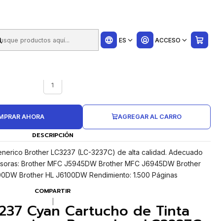
ui
ES
ACCESO
UNIDADES CAJA
1
MPRAR AHORA
AGREGAR AL CARRO
DESCRIPCIÓN
enerico Brother LC3237 (LC-3237C) de alta calidad. Adecuado
presoras: Brother MFC J5945DW Brother MFC J6945DW Brother
DW Brother HL J6100DW Rendimiento: 1.500 Páginas
COMPARTIR
|
237 Cyan Cartucho de Tinta