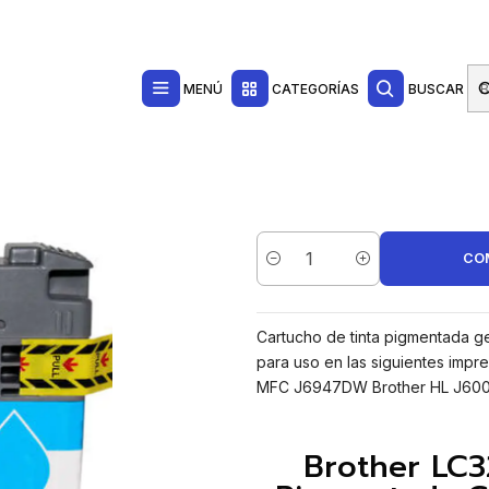
Contacta con nosotros por WhatsApp Business en el 717171365
Haga Click Aq
rtucho de Tinta Pigmentada Generico - Reemplaza LC3237C
MENÚ
CATEGORÍAS
BUSCAR
CO
Cantidad
Cartucho de tinta pigmentada g
para uso en las siguientes im
MFC J6947DW Brother HL J6000
Brother LC3