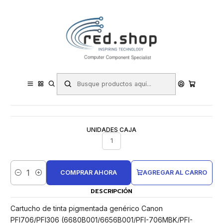
Contacta con nosotros por WhatsApp Business en el 717171365
Haga Click Aqui
Inicio
Consumibles.
Canon
Tinta (Ink-jet)
Canon PFI706/PFI306 Negro Mate Cartucho de Tinta Pigmentada
Generico - Reemplaza 6680B001/6656B001/PFI-706MBK/PFI-
306MBK
UNIDADES CAJA
1
COMPRAR AHORA
AGREGAR AL CARRO
Cantidad
DESCRIPCIÓN
Cartucho de tinta pigmentada genérico Canon
PFI706/PFI306 (6680B001/6656B001/PFI-706MBK/PFI-