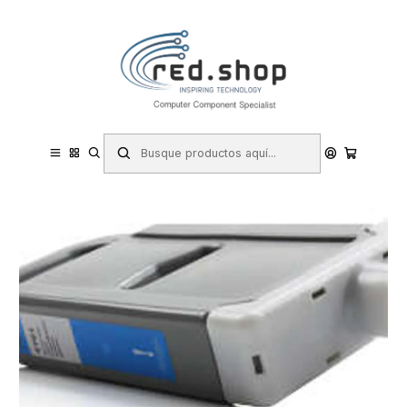
Contacta con nosotros por WhatsApp Business en el 717171365
Haga Click Aqui
Inicio
Consumibles.
Canon
Tinta (Ink-jet)
Canon PFI306 Cyan Cartucho de Tinta Pigmentada Generico -
Reemplaza 6658B001/PFI-306C