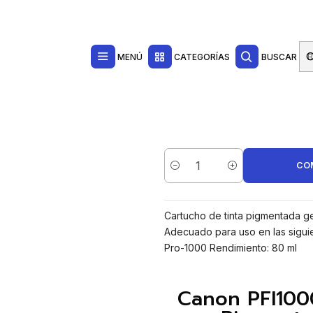
Contacta con nosotros por WhatsApp Business en el 717171365
Haga Click Aq
Cartucho de Tinta Pigmentada Generico - Reemplaza 0548C001/PFI-1000M
MENÚ
CATEGORÍAS
BUSCAR
CO
Cantidad
Cartucho de tinta pigmentada g
Adecuado para uso en las sigu
Pro-1000 Rendimiento: 80 ml
Canon PFI100