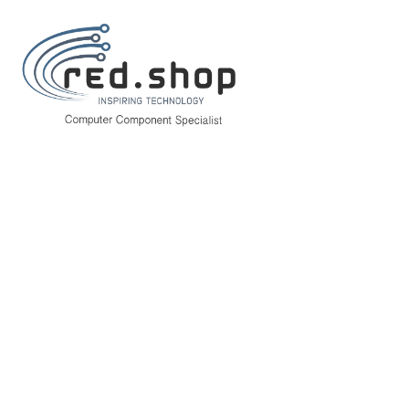
Inicio
Consumibles.
Canon
Tinta (Ink-jet)
Canon PFI1000 Magenta 