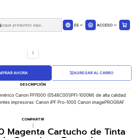
ui
ES
ACCESO
UNIDADES CAJA
1
MPRAR AHORA
AGREGAR AL CARRO
DESCRIPCIÓN
enérico Canon PFI1000 (0548C001/PFI-1000M) de alta calidad.
ientes impresoras: Canon iPF Pro-1000 Canon imagePROGRAF
COMPARTIR
|
0 Magenta Cartucho de Tinta