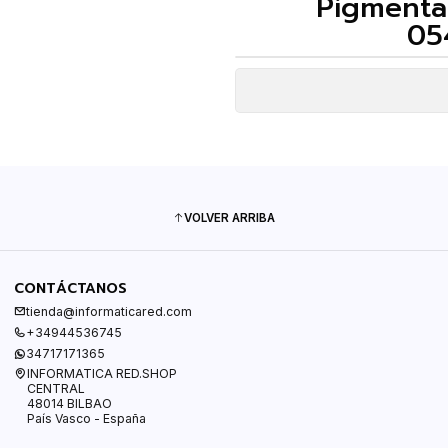
Pigmenta
05
VOLVER ARRIBA
CONTÁCTANOS
tienda@informaticared.com
+34944536745
34717171365
INFORMATICA RED.SHOP
CENTRAL
48014 BILBAO
País Vasco - España