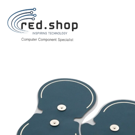
Inicio
Salud y cuidado personal
Bienestar
Masaje y relajación
Masa
Innovagoods Moonlief Pack de 2 Parches de Recambio para Masajeador