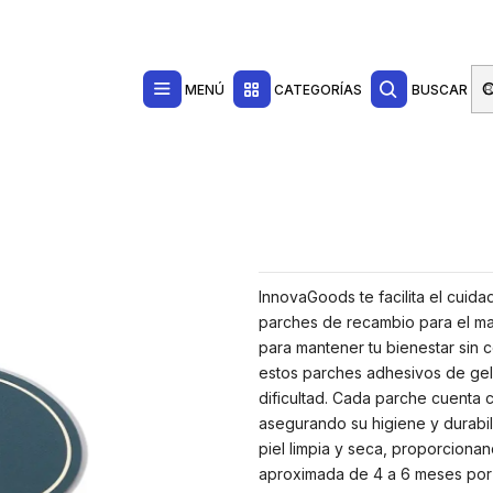
Contacta con nosotros por WhatsApp Business en el 717171365
Haga Click Aq
jeadores eléctricos
 Menstrual - Parches Adhesivos de Gel - 13.5x7cm - Color Azul
MENÚ
CATEGORÍAS
BUSCAR
InnovaGoods te facilita el cuid
parches de recambio para el mas
para mantener tu bienestar sin 
estos parches adhesivos de gel s
dificultad. Cada parche cuenta 
asegurando su higiene y durabil
piel limpia y seca, proporciona
aproximada de 4 a 6 meses por 