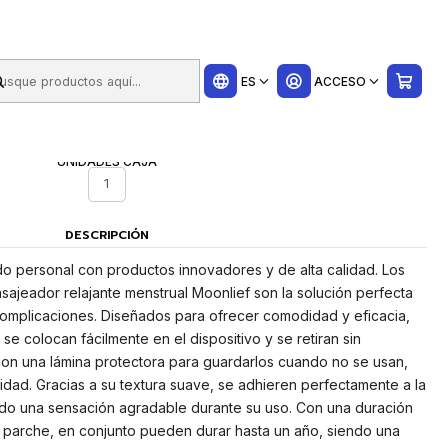
ui
ES
ACCESO
UNIDADES CAJA
1
DESCRIPCIÓN
ado personal con productos innovadores y de alta calidad. Los
ajeador relajante menstrual Moonlief son la solución perfecta
complicaciones. Diseñados para ofrecer comodidad y eficacia,
e colocan fácilmente en el dispositivo y se retiran sin
con una lámina protectora para guardarlos cuando no se usan,
idad. Gracias a su textura suave, se adhieren perfectamente a la
ndo una sensación agradable durante su uso. Con una duración
parche, en conjunto pueden durar hasta un año, siendo una