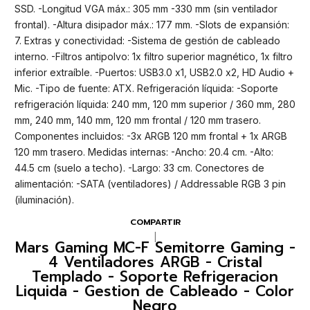
SSD. -Longitud VGA máx.: 305 mm -330 mm (sin ventilador
frontal). -Altura disipador máx.: 177 mm. -Slots de expansión:
7. Extras y conectividad: -Sistema de gestión de cableado
interno. -Filtros antipolvo: 1x filtro superior magnético, 1x filtro
inferior extraíble. -Puertos: USB3.0 x1, USB2.0 x2, HD Audio +
Mic. -Tipo de fuente: ATX. Refrigeración líquida: -Soporte
refrigeración líquida: 240 mm, 120 mm superior / 360 mm, 280
mm, 240 mm, 140 mm, 120 mm frontal / 120 mm trasero.
Componentes incluidos: -3x ARGB 120 mm frontal + 1x ARGB
120 mm trasero. Medidas internas: -Ancho: 20.4 cm. -Alto:
44.5 cm (suelo a techo). -Largo: 33 cm. Conectores de
alimentación: -SATA (ventiladores) / Addressable RGB 3 pin
(iluminación).
COMPARTIR
|
Mars Gaming MC-F Semitorre Gaming -
4 Ventiladores ARGB - Cristal
Templado - Soporte Refrigeracion
Liquida - Gestion de Cableado - Color
Negro