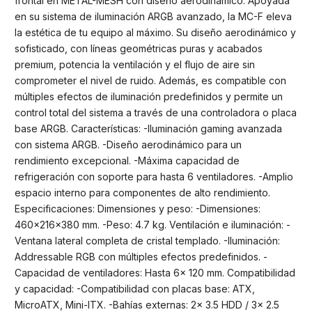
frontal en METAL-MESH con diseño aerodinámico. Apoyada
en su sistema de iluminación ARGB avanzado, la MC-F eleva
la estética de tu equipo al máximo. Su diseño aerodinámico y
sofisticado, con líneas geométricas puras y acabados
premium, potencia la ventilación y el flujo de aire sin
comprometer el nivel de ruido. Además, es compatible con
múltiples efectos de iluminación predefinidos y permite un
control total del sistema a través de una controladora o placa
base ARGB. Características: -Iluminación gaming avanzada
con sistema ARGB. -Diseño aerodinámico para un
rendimiento excepcional. -Máxima capacidad de
refrigeración con soporte para hasta 6 ventiladores. -Amplio
espacio interno para componentes de alto rendimiento.
Especificaciones: Dimensiones y peso: -Dimensiones:
460x216x380 mm. -Peso: 4.7 kg. Ventilación e iluminación: -
Ventana lateral completa de cristal templado. -Iluminación:
Addressable RGB con múltiples efectos predefinidos. -
Capacidad de ventiladores: Hasta 6x 120 mm. Compatibilidad
y capacidad: -Compatibilidad con placas base: ATX,
MicroATX, Mini-ITX. -Bahías externas: 2x 3.5 HDD / 3x 2.5