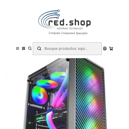
Contacta con nosotros por WhatsApp Business en el 717171365
Haga Click Aqui
Inicio
Informática
Componentes e Integración
Cajas y Torres
Mars Gaming MC-F Semitorre Gaming - 4 Ventiladores ARGB -
Cristal Templado - Soporte Refrigeracion Liquida - Gestion de
Cableado - Color Negro