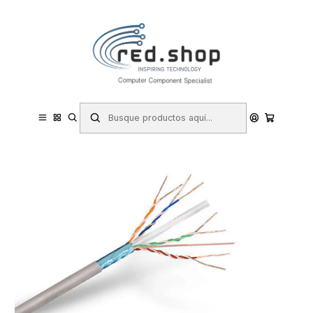
Contacta con nosotros por WhatsApp Business en el 717171365
Haga Click Aqui
Inicio
Informática
Cables
Cables de Red
Aisens Cable de Red RJ45 Cat.6 FTP Rigido AWG24 - Bobina de
100m 100% Cobre para la Instalacion - Color Gris