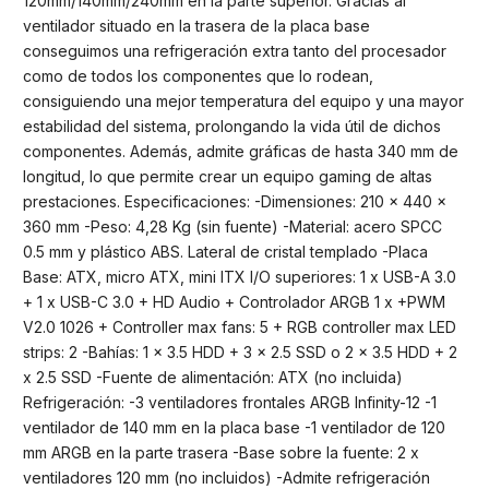
120mm/140mm/240mm en la parte superior. Gracias al
ventilador situado en la trasera de la placa base
conseguimos una refrigeración extra tanto del procesador
como de todos los componentes que lo rodean,
consiguiendo una mejor temperatura del equipo y una mayor
estabilidad del sistema, prolongando la vida útil de dichos
componentes. Además, admite gráficas de hasta 340 mm de
longitud, lo que permite crear un equipo gaming de altas
prestaciones. Especificaciones: -Dimensiones: 210 x 440 x
360 mm -Peso: 4,28 Kg (sin fuente) -Material: acero SPCC
0.5 mm y plástico ABS. Lateral de cristal templado -Placa
Base: ATX, micro ATX, mini ITX I/O superiores: 1 x USB-A 3.0
+ 1 x USB-C 3.0 + HD Audio + Controlador ARGB 1 x +PWM
V2.0 1026 + Controller max fans: 5 + RGB controller max LED
strips: 2 -Bahías: 1 x 3.5 HDD + 3 x 2.5 SSD o 2 x 3.5 HDD + 2
x 2.5 SSD -Fuente de alimentación: ATX (no incluida)
Refrigeración: -3 ventiladores frontales ARGB Infinity-12 -1
ventilador de 140 mm en la placa base -1 ventilador de 120
mm ARGB en la parte trasera -Base sobre la fuente: 2 x
ventiladores 120 mm (no incluidos) -Admite refrigeración