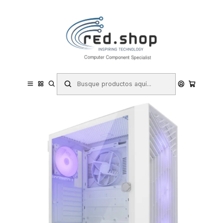
Contacta con nosotros por WhatsApp Business en el 717171365
Haga Click Aqui
Inicio
Informática
Componentes e Integración
Cajas y Torres
Coolbox GA300 GridLine Caja Torre ATX, Micro ATX, Mini-ITX -
Lateral Cristal Templado - Tamaño HDD 2.5", 3.5" - USB-A 3.0, USB-
C y Audio - 3 Ventilado