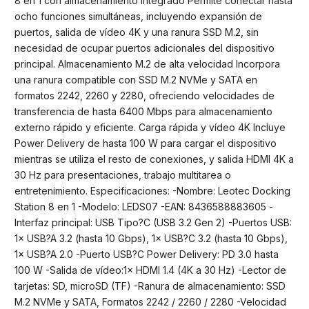
8 en 1 con almacenamiento integrado Permite conectar hasta
ocho funciones simultáneas, incluyendo expansión de
puertos, salida de vídeo 4K y una ranura SSD M.2, sin
necesidad de ocupar puertos adicionales del dispositivo
principal. Almacenamiento M.2 de alta velocidad Incorpora
una ranura compatible con SSD M.2 NVMe y SATA en
formatos 2242, 2260 y 2280, ofreciendo velocidades de
transferencia de hasta 6400 Mbps para almacenamiento
externo rápido y eficiente. Carga rápida y vídeo 4K Incluye
Power Delivery de hasta 100 W para cargar el dispositivo
mientras se utiliza el resto de conexiones, y salida HDMI 4K a
30 Hz para presentaciones, trabajo multitarea o
entretenimiento. Especificaciones: -Nombre: Leotec Docking
Station 8 en 1 -Modelo: LEDS07 -EAN: 8436588883605 -
Interfaz principal: USB Tipo?C (USB 3.2 Gen 2) -Puertos USB:
1× USB?A 3.2 (hasta 10 Gbps), 1× USB?C 3.2 (hasta 10 Gbps),
1× USB?A 2.0 -Puerto USB?C Power Delivery: PD 3.0 hasta
100 W -Salida de vídeo:1× HDMI 1.4 (4K a 30 Hz) -Lector de
tarjetas: SD, microSD (TF) -Ranura de almacenamiento: SSD
M.2 NVMe y SATA, Formatos 2242 / 2260 / 2280 -Velocidad