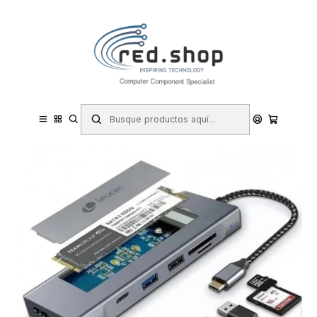
Contacta con nosotros por WhatsApp Business en el 717171365
Haga Click Aqui
Inicio
Informática
Periféricos
Docking Station
Leotec LEDS07 Docking Station USB C 8 en 1 con Ranura SSD M.2 -
HDMI 4K - Power Delivery 100W - USB 3.2 y USB C 10Gbps - Lector
SD y MicroSD - Compati