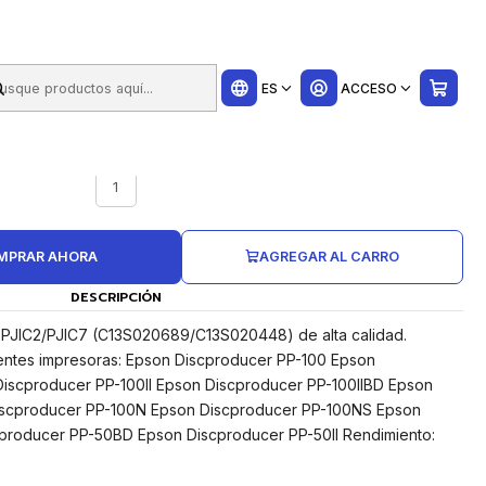
ui
ES
ACCESO
UNIDADES CAJA
1
MPRAR AHORA
AGREGAR AL CARRO
DESCRIPCIÓN
on PJIC2/PJIC7 (C13S020689/C13S020448) de alta calidad.
entes impresoras: Epson Discproducer PP-100 Epson
iscproducer PP-100II Epson Discproducer PP-100IIBD Epson
Discproducer PP-100N Epson Discproducer PP-100NS Epson
producer PP-50BD Epson Discproducer PP-50II Rendimiento: