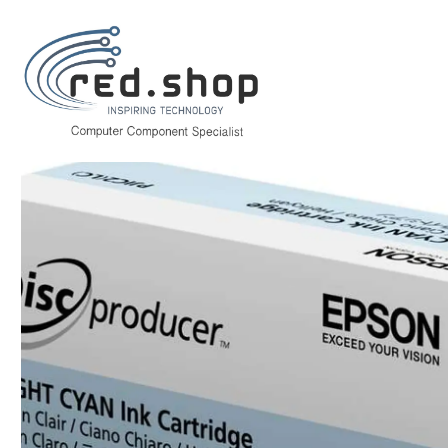
Inicio
Consumibles.
Epson
Tinta (Ink-jet)
Epson PJIC2/PJIC7 Cyan 