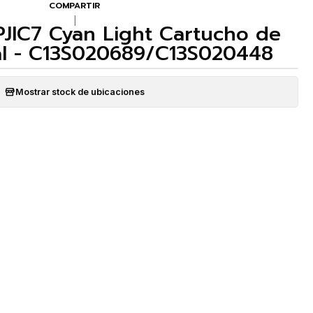
COMPARTIR
|
PJIC7 Cyan Light Cartucho de
nal - C13S020689/C13S020448
Mostrar stock de ubicaciones