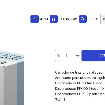
Contacta con nosotros por WhatsApp Business en el 717171365
Haga Click Aq
Light Cartucho de Tinta Original - C13S020689/C13S020448
MENÚ
CATEGORÍAS
BUSCAR
CO
Cantidad
Cartucho de tinta original Eps
Adecuado para uso en las sigui
Discproducer PP-100AP Epson D
Discproducer PP-100III Epson 
Discproducer PP-50 Epson Disc
31.3 ml