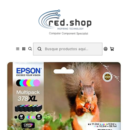
Contacta con nosotros por WhatsApp Business en el 717171365
Haga Click Aqui
Inicio
Consumibles.
Epson
Tinta (Ink-jet)
Epson 378XL Pack de 6 Cartuchos de Tinta Originales -
C13T37984010