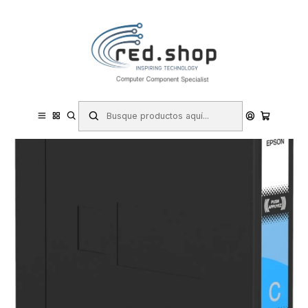
Contacta con nosotros por WhatsApp Business en el 717171365
Haga Click Aqui
Inicio
Consumibles.
Epson
Tinta (Ink-jet)
Epson T13X2 Cyan Cartucho de Tinta Original - C13T13X240