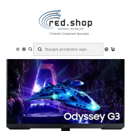
Contacta con nosotros por WhatsApp Business en el 717171365
Haga Click Aqui
Inicio
Informática
Periféricos
Monitores
Samsung Odyssey G3 Monitor 27" IPS FullHD 1080p 100Hz
Freesync - Respuesta 1ms - Angulo de Vision 178° - HDMI - VESA
100x100mm