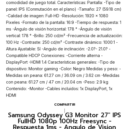
comodidad de juego total. Características: Pantalla: -Tipo de
panel: IPS (Conmutación en el plano) -Tamaño: 27 (59.18 cm)
-Calidad de imagen: Full-HD -Resolución: 1920 x 1080
Pixeles -Formato de la pantalla: 16:9 -Tiempo de respuesta: 1
ms -Ángulo de visión horizontal: 178 ° -Ángulo de visión
vertical: 178 ° -Brillo: 250 cd/m² -Frecuencia de actualización:
100 Hz -Contraste: 250 cd/m² -Contraste dinámico: 1000:1 -
Altura Ajustable: Sí -Angulo de inclinación: -2.0?- 21.0? -
Compatible HDCP Conexiones: -Corriente alterna -
DisplayPort -HDMI 1.4 Características generales: -Tipo de
dispositivo: Monitor gaming -Color: Negro Medidas y peso: -
Medidas sin peana: 61.27 cm / 36.09 cm / 3.62 cm -Medidas
con peana: 61.27 cm / 47 cm / 20.04 cm -Peso: 2.9 kg
Contenido: -Monitor -Cables incluidos: 1x DisplayPort, 1x
HDMI
COMPARTIR
|
Samsung Odyssey G3 Monitor 27" IPS
FullHD 1080p 100Hz Freesync -
Respuesta 1ms - Angulo de Vision