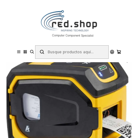
Contacta con nosotros por WhatsApp Business en el 717171365
Haga Click Aqui
Inicio
Impresoras y Escáneres
Impresoras de Etiquetas y Recibos
Brady M511 Impresora de Etiquetas Portatil Bluetooth - Resolucion
300ppp - Anchura Maxima de la Etiqueta 38.10mm - Color
Amarillo/Negro