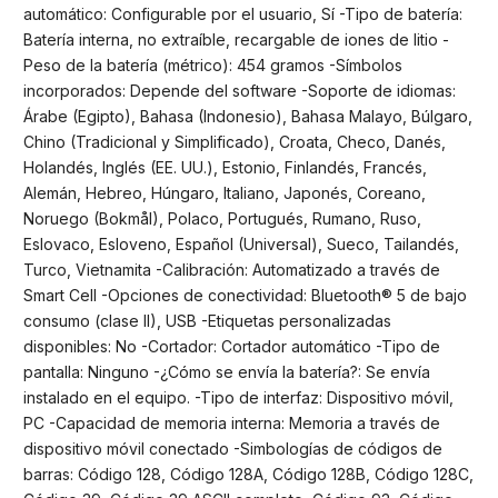
automático: Configurable por el usuario, Sí -Tipo de batería:
Batería interna, no extraíble, recargable de iones de litio -
Peso de la batería (métrico): 454 gramos -Símbolos
incorporados: Depende del software -Soporte de idiomas:
Árabe (Egipto), Bahasa (Indonesio), Bahasa Malayo, Búlgaro,
Chino (Tradicional y Simplificado), Croata, Checo, Danés,
Holandés, Inglés (EE. UU.), Estonio, Finlandés, Francés,
Alemán, Hebreo, Húngaro, Italiano, Japonés, Coreano,
Noruego (Bokmål), Polaco, Portugués, Rumano, Ruso,
Eslovaco, Esloveno, Español (Universal), Sueco, Tailandés,
Turco, Vietnamita -Calibración: Automatizado a través de
Smart Cell -Opciones de conectividad: Bluetooth® 5 de bajo
consumo (clase II), USB -Etiquetas personalizadas
disponibles: No -Cortador: Cortador automático -Tipo de
pantalla: Ninguno -¿Cómo se envía la batería?: Se envía
instalado en el equipo. -Tipo de interfaz: Dispositivo móvil,
PC -Capacidad de memoria interna: Memoria a través de
dispositivo móvil conectado -Simbologías de códigos de
barras: Código 128, Código 128A, Código 128B, Código 128C,