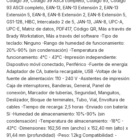
Código 39, Código 39 ASCII completo, Código 93, Código
93 ASCII completo, EAN-13, EAN-13 Extensión 2, EAN-13
Extensión 5, EAN-8, EAN-8 Extensión 2, EAN-8 Extensión 5,
GS1-128, HIBC, Intercalado 2 de 5, JAN-13, JAN-8, UPC-A,
UPC-E, Matriz de datos, PDF417, Código QR, Más a través de
Brady Workstation, Más a través del software -Tipo de
teclado: Ninguno -Rango de humedad de funcionamiento:
20%-90% (sin condensación) -Temperatura de
funcionamiento: 4°C - 43°C -Impresión independiente:
Dispositivo móvil conectado, Periférico -Fuente de energía:
Adaptador de CA, batería recargable, USB -Voltaje de la
fuente de alimentación: 110 - 240 V -Asistentes de impresión:
Caja de interruptores, Banderas, General, Panel de
conexión, Marcador de tuberías, Seguridad, Manguitos,
Deslizador, Bloque de terminales, Tubo, Vial, Envoltura de
cables -Tiempo de recarga: 2,5 horas -Enviado con batería:
Sí -Humedad de almacenamiento: 10%-90% (sin
condensación) -Temperatura de almacenamiento: -18°C -
43°C -Dimensiones: 162,56 mm (ancho) x 152,40 mm (alto) x
91,44 mm (profundidad) -Peso: 1.2kg Compatibilidad: -