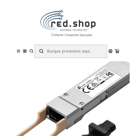
Contacta con nosotros por WhatsApp Business en el 717171365
Haga Click Aqui
Inicio
Informática
Redes y Conectividad
Transceptores
TP-Link Omada SM9110-SR4 Modulo Transceptor SFP - Fibra Optica
hasta 150m - Velocidad hasta 100Gbps - Conexion en Caliente -
Monitorizacion DDM