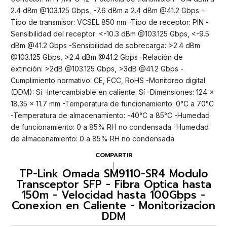
2.4 dBm @103.125 Gbps, -7.6 dBm a 2.4 dBm @41.2 Gbps -
Tipo de transmisor: VCSEL 850 nm -Tipo de receptor: PIN -
Sensibilidad del receptor: <-10.3 dBm @103.125 Gbps, <-9.5
dBm @41.2 Gbps -Sensibilidad de sobrecarga: >2.4 dBm
@103.125 Gbps, >2.4 dBm @41.2 Gbps -Relación de
extinción: >2dB @103.125 Gbps, >3dB @41.2 Gbps -
Cumplimiento normativo: CE, FCC, RoHS -Monitoreo digital
(DDM): Sí -Intercambiable en caliente: Sí -Dimensiones: 124 x
18.35 x 11.7 mm -Temperatura de funcionamiento: 0°C a 70°C
-Temperatura de almacenamiento: -40°C a 85°C -Humedad
de funcionamiento: 0 a 85% RH no condensada -Humedad
de almacenamiento: 0 a 85% RH no condensada
COMPARTIR
|
TP-Link Omada SM9110-SR4 Modulo
Transceptor SFP - Fibra Optica hasta
150m - Velocidad hasta 100Gbps -
Conexion en Caliente - Monitorizacion
DDM