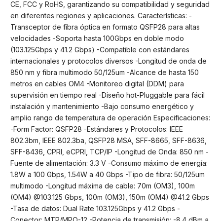
CE, FCC y RoHS, garantizando su compatibilidad y seguridad
en diferentes regiones y aplicaciones. Características: -
Transceptor de fibra óptica en formato QSFP28 para altas
velocidades -Soporta hasta 100Gbps en doble modo
(103.125Gbps y 41.2 Gbps) -Compatible con estándares
internacionales y protocolos diversos -Longitud de onda de
850 nm y fibra multimodo 50/125um -Alcance de hasta 150
metros en cables OM4 -Monitoreo digital (DDM) para
supervisión en tiempo real -Diseño hot-Pluggable para fácil
instalación y mantenimiento -Bajo consumo energético y
amplio rango de temperatura de operación Especificaciones:
-Form Factor: QSFP28 -Estándares y Protocolos: IEEE
802.3bm, IEEE 802.3ba, QSFP28 MSA, SFF-8665, SFF-8636,
SFF-8436, CPRI, eCPRI, TCP/IP -Longitud de Onda: 850 nm -
Fuente de alimentación: 3.3 V -Consumo máximo de energía:
1.8W a 100 Gbps, 1.54W a 40 Gbps -Tipo de fibra: 50/125um
multimodo -Longitud máxima de cable: 70m (OM3), 100m
(OM4) @103.125 Gbps, 100m (OM3), 150m (OM4) @41.2 Gbps
-Tasa de datos: Dual Rate 103.125Gbps y 41.2 Gbps -
Conector: MTP/MPO-12 -Potencia de transmisión: -8.4 dBm a